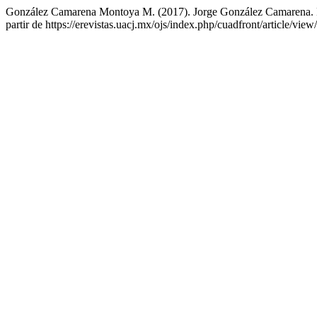
González Camarena Montoya M. (2017). Jorge González Camarena. Pi
partir de https://erevistas.uacj.mx/ojs/index.php/cuadfront/article/vie