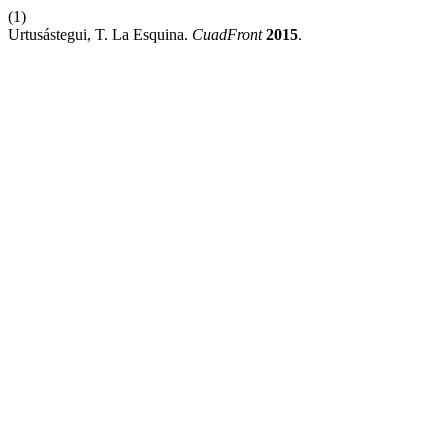
(1)
Urtusástegui, T. La Esquina.
CuadFront
2015
.