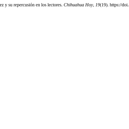
z y su repercusión en los lectores.
Chihuahua Hoy
,
19
(19). https://d