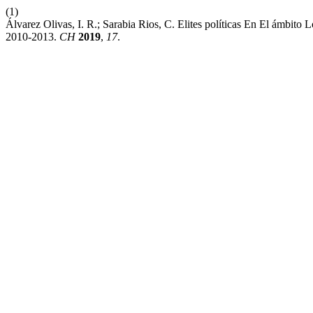
(1)
Álvarez Olivas, I. R.; Sarabia Rios, C. Elites políticas En El ámbit
2010-2013.
CH
2019
,
17
.