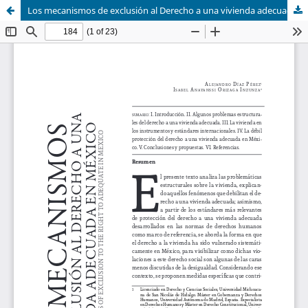
Los mecanismos de exclusión al Derecho a una vivienda adecuada en México / The mechanisms of exclusion to the right to adequate in Mexico