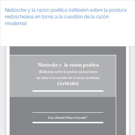
Volver
a
Nietzsche y la razón poética (reflexión sobre la postura
los
nietzscheana en torno a la cuestión de la razón
detalles
moderna)
del
artículo
De
D
P