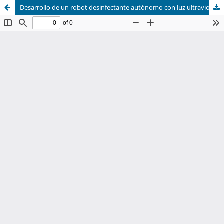
Desarrollo de un robot desinfectante autónomo con luz ultravioleta: sistema de navegación y desinfección eficientes