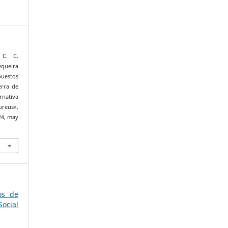
 C. C.
equeira
uestos
erra de
rnativa
reus»,
–24, may
os de
ocial