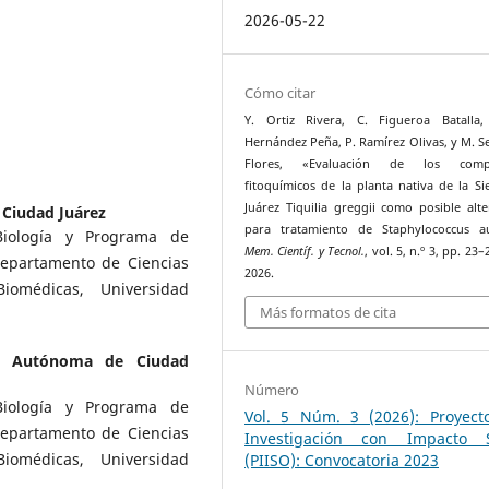
2026-05-22
Cómo citar
Y. Ortiz Rivera, C. Figueroa Batalla,
Hernández Peña, P. Ramírez Olivas, y M. S
Flores, «Evaluación de los comp
fitoquímicos de la planta nativa de la Si
Juárez Tiquilia greggii como posible alte
Ciudad Juárez
para tratamiento de Staphylococcus au
Biología y Programa de
Mem. Científ. y Tecnol.
, vol. 5, n.º 3, pp. 23
Departamento de Ciencias
2026.
Biomédicas, Universidad
Más formatos de cita
ad Autónoma de Ciudad
Número
Biología y Programa de
Vol. 5 Núm. 3 (2026): Proyect
Departamento de Ciencias
Investigación con Impacto S
Biomédicas, Universidad
(PIISO): Convocatoria 2023