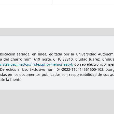
licación seriada, en línea, editada por la Universidad Autónoma
da del Charro núm. 619 norte, C. P. 32310, Ciudad Juárez, Chihu
evistas.uacj.mx/ojs/index.php/memoriascyt
. Correo electrónico: m
 Derechos al Uso Exclusivo núm. 04-2022-110414561500-102, otorg
adas en los documentos publicados son responsabilidad de sus auto
te la fuente.