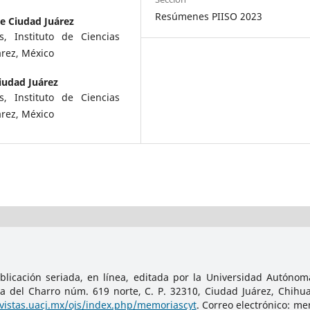
Resúmenes PIISO 2023
e Ciudad Juárez
, Instituto de Ciencias
árez, México
iudad Juárez
, Instituto de Ciencias
árez, México
licación seriada, en línea, editada por la Universidad Autónoma
da del Charro núm. 619 norte, C. P. 32310, Ciudad Juárez, Chihu
evistas.uacj.mx/ojs/index.php/memoriascyt
. Correo electrónico: m