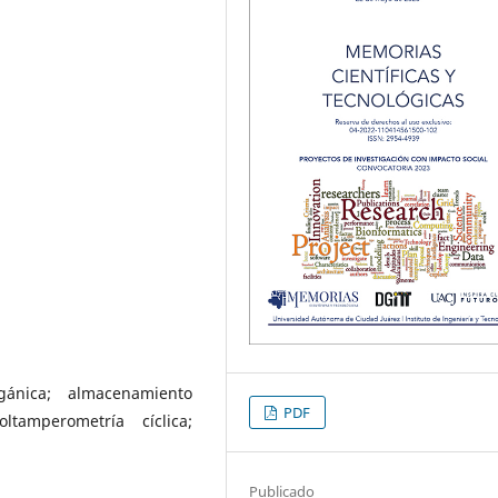
gánica; almacenamiento
PDF
ltamperometría cíclica;
Publicado