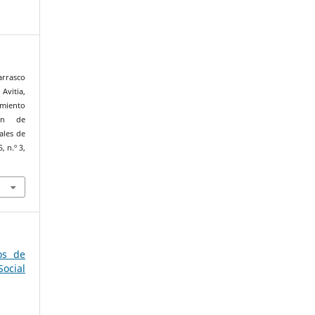
arrasco
Avitia,
amiento
ón de
ales de
5, n.º 3,
os de
ocial