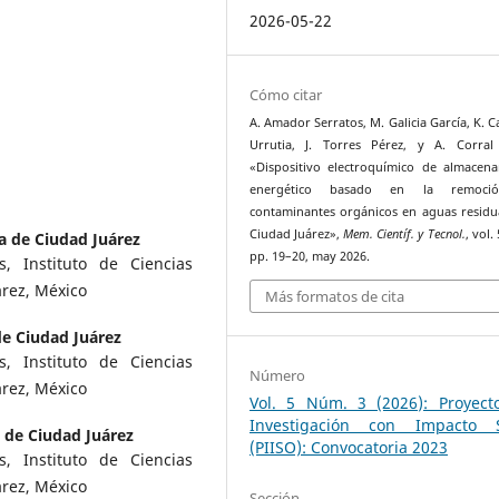
2026-05-22
Cómo citar
A. Amador Serratos, M. Galicia García, K. C
Urrutia, J. Torres Pérez, y A. Corral 
«Dispositivo electroquímico de almacen
energético basado en la remoci
contaminantes orgánicos en aguas residu
Ciudad Juárez»,
Mem. Científ. y Tecnol.
, vol. 
 de Ciudad Juárez
pp. 19–20, may 2026.
, Instituto de Ciencias
árez, México
Más formatos de cita
e Ciudad Juárez
, Instituto de Ciencias
Número
árez, México
Vol. 5 Núm. 3 (2026): Proyect
Investigación con Impacto S
de Ciudad Juárez
(PIISO): Convocatoria 2023
, Instituto de Ciencias
árez, México
Sección