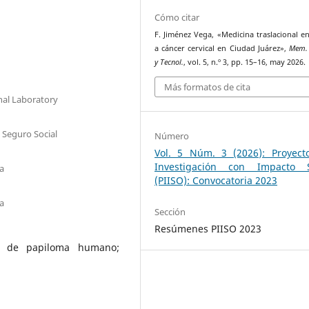
Cómo citar
F. Jiménez Vega, «Medicina traslacional e
a cáncer cervical en Ciudad Juárez»,
Mem. 
y Tecnol.
, vol. 5, n.º 3, pp. 15–16, may 2026.
Más formatos de cita
nal Laboratory
l Seguro Social
Número
Vol. 5 Núm. 3 (2026): Proyect
Investigación con Impacto S
ua
(PIISO): Convocatoria 2023
ua
Sección
Resúmenes PIISO 2023
rus de papiloma humano;