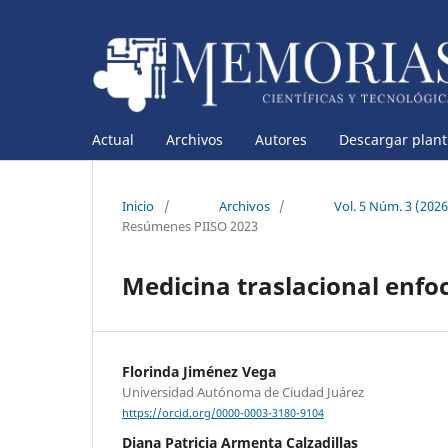
Actual
Archivos
Autores
Descargar planti
Inicio
/
Archivos
/
Vol. 5 Núm. 3 (202
Resúmenes PIISO 2023
Medicina traslacional enfo
Florinda Jiménez Vega
Universidad Autónoma de Ciudad Juárez
https://orcid.org/0000-0003-3180-9104
Diana Patricia Armenta Calzadillas