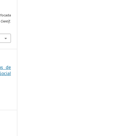
nfocada
Científ.
os de
ocial