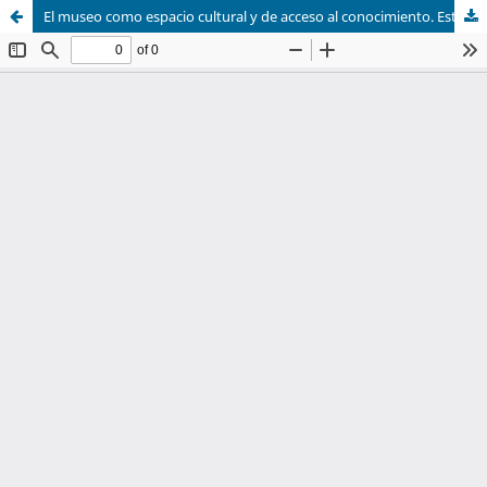
El museo como espacio cultural y de acceso al conocimiento. Estrategias de mediación y nuevas experiencias en el Museo de Arte de Ciudad Juárez (INBAL)