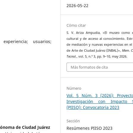
2026-05-22
Cómo citar
S. V. Ariza Ampudia, «El museo como e
cultural y de acceso al conocimiento. Estr
experiencia; usuarios;
de mediación y nuevas experiencias en e
de Arte de Ciudad Juárez (INBAL)»,
Mem. Ci
Tecnol.
, vol. 5, n.º 3, pp. 9–10, may 2026.
Más formatos de cita
Número
Vol. 5 Núm. 3 (2026): Proyect
Investigación con Impacto S
(PIISO): Convocatoria 2023
Sección
tónoma de Ciudad Juárez
Resúmenes PIISO 2023