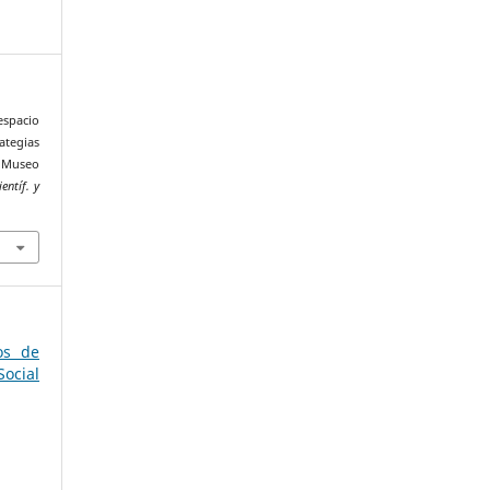
spacio
ategias
l Museo
entíf. y
os de
ocial