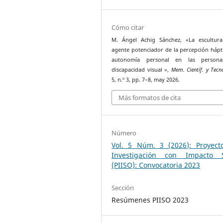
Cómo citar
M. Ángel Achig Sánchez, «La escultur
agente potenciador de la percepción hápti
autonomía personal en las person
discapacidad visual »,
Mem. Científ. y Tecno
5, n.º 3, pp. 7–8, may 2026.
Más formatos de cita
Número
Vol. 5 Núm. 3 (2026): Proyect
Investigación con Impacto S
(PIISO): Convocatoria 2023
Sección
Resúmenes PIISO 2023