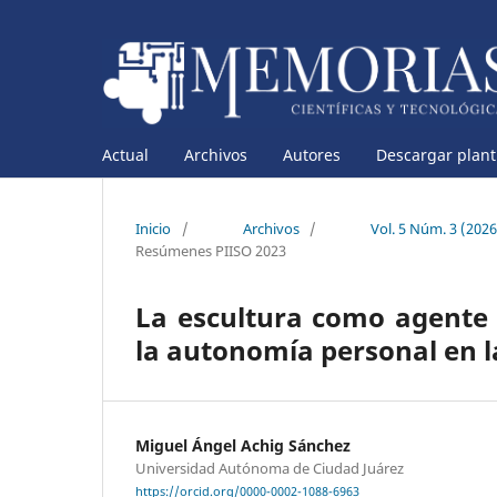
Actual
Archivos
Autores
Descargar planti
Inicio
/
Archivos
/
Vol. 5 Núm. 3 (202
Resúmenes PIISO 2023
La escultura como agente 
la autonomía personal en l
Miguel Ángel Achig Sánchez
Universidad Autónoma de Ciudad Juárez
https://orcid.org/0000-0002-1088-6963