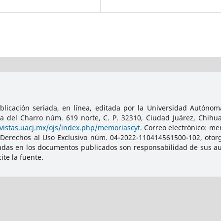
licación seriada, en línea, editada por la Universidad Autónoma
da del Charro núm. 619 norte, C. P. 32310, Ciudad Juárez, Chihu
evistas.uacj.mx/ojs/index.php/memoriascyt
. Correo electrónico: m
 Derechos al Uso Exclusivo núm. 04-2022-110414561500-102, otorg
adas en los documentos publicados son responsabilidad de sus auto
te la fuente.