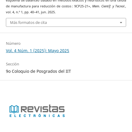
esquema de balanceo basado en métodos exactos y heurísticos en una célula
de manufactura para reducción de costos : 9CP25-21»,
Mem. Científ. y Tecnol.
,
vol. 4, n.º 1, pp. 40–41, jun. 2025.
Más formatos de cita
Número
Vol. 4 Núm. 1 (2025): Mayo 2025
Sección
9o Coloquio de Posgrados del IIT