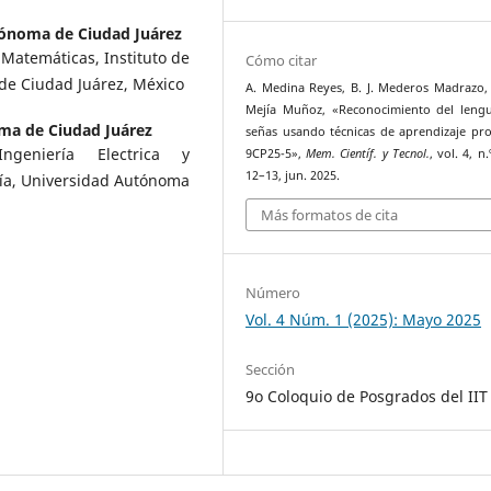
ónoma de Ciudad Juárez
 Matemáticas, Instituto de
Cómo citar
de Ciudad Juárez, México
A. Medina Reyes, B. J. Mederos Madrazo, 
Mejía Muñoz, «Reconocimiento del leng
ma de Ciudad Juárez
señas usando técnicas de aprendizaje pr
Ingeniería Electrica y
9CP25-5»,
Mem. Científ. y Tecnol.
, vol. 4, n.
12–13, jun. 2025.
gía, Universidad Autónoma
Más formatos de cita
Número
Vol. 4 Núm. 1 (2025): Mayo 2025
Sección
9o Coloquio de Posgrados del IIT