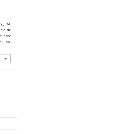
y J. M.
uaje de
ofundo:
º 1, pp.