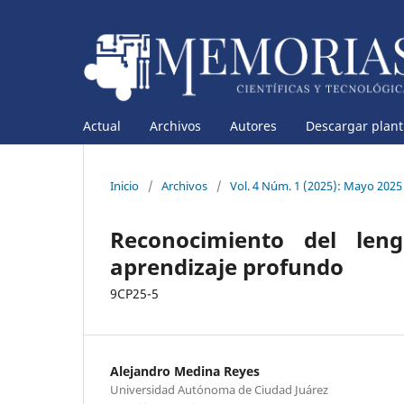
Actual
Archivos
Autores
Descargar planti
Inicio
/
Archivos
/
Vol. 4 Núm. 1 (2025): Mayo 2025
Reconocimiento del len
aprendizaje profundo
9CP25-5
Alejandro Medina Reyes
Universidad Autónoma de Ciudad Juárez