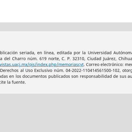
licación seriada, en línea, editada por la Universidad Autónoma
da del Charro núm. 619 norte, C. P. 32310, Ciudad Juárez, Chihu
evistas.uacj.mx/ojs/index.php/memoriascyt
. Correo electrónico: m
 Derechos al Uso Exclusivo núm. 04-2022-110414561500-102, otorg
adas en los documentos publicados son responsabilidad de sus auto
te la fuente.