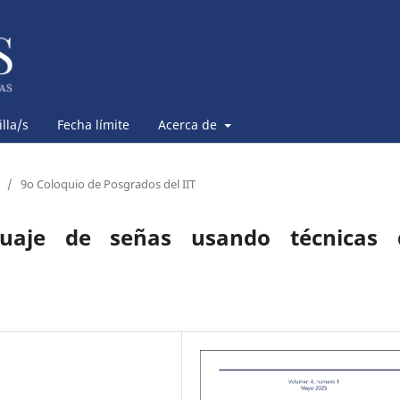
lla/s
Fecha límite
Acerca de
/
9o Coloquio de Posgrados del IIT
guaje de señas usando técnicas 