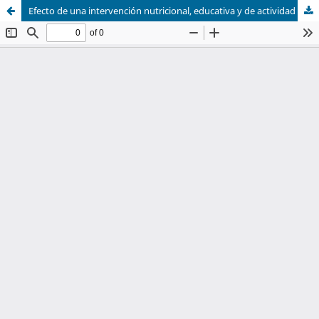
Efecto de una intervención nutricional, educativa y de actividad física con soporte en plataformas digitales sobre la salud y calidad de vida en un grupo de personas con VIH