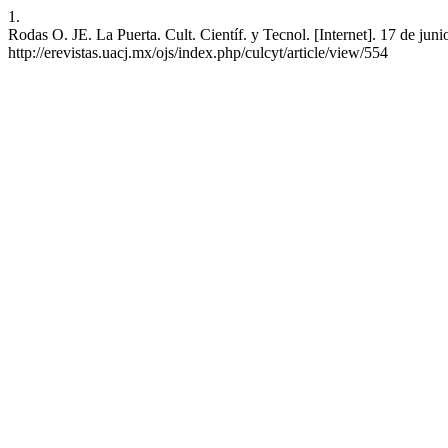
1.
Rodas O. JE. La Puerta. Cult. Científ. y Tecnol. [Internet]. 17 de jun
http://erevistas.uacj.mx/ojs/index.php/culcyt/article/view/554