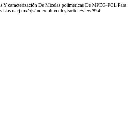
tesis Y caracterización De Micelas poliméricas De MPEG-PCL Para
revistas.uacj.mx/ojs/index.php/culcyt/article/view/854.