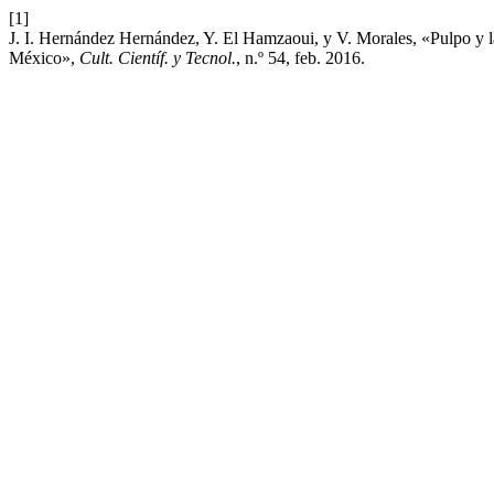
[1]
J. I. Hernández Hernández, Y. El Hamzaoui, y V. Morales, «Pulpo y la
México»,
Cult. Científ. y Tecnol.
, n.º 54, feb. 2016.