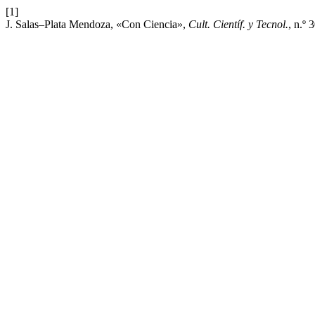
[1]
J. Salas–Plata Mendoza, «Con Ciencia»,
Cult. Científ. y Tecnol.
, n.º 