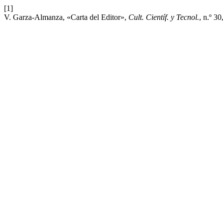
[1]
V. Garza-Almanza, «Carta del Editor»,
Cult. Científ. y Tecnol.
, n.º 3