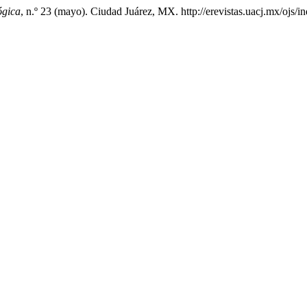
ógica
, n.º 23 (mayo). Ciudad Juárez, MX. http://erevistas.uacj.mx/ojs/i