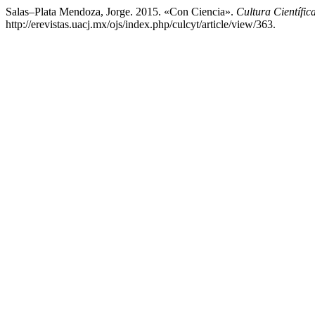
Salas–Plata Mendoza, Jorge. 2015. «Con Ciencia».
Cultura Científic
http://erevistas.uacj.mx/ojs/index.php/culcyt/article/view/363.