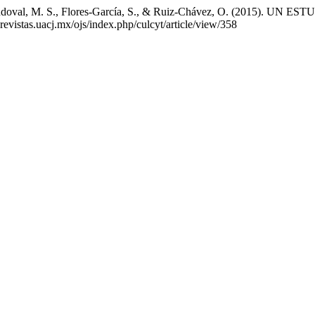
vila-Sandoval, M. S., Flores-García, S., & Ruiz-Chávez, O. (20
/erevistas.uacj.mx/ojs/index.php/culcyt/article/view/358