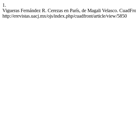
1.
Vigueras Fernández R. Cerezas en París, de Magali Velasco. CuadFront
http://erevistas.uacj.mx/ojs/index.php/cuadfront/article/view/5850