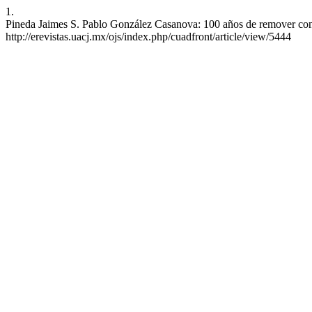
1.
Pineda Jaimes S. Pablo González Casanova: 100 años de remover conci
http://erevistas.uacj.mx/ojs/index.php/cuadfront/article/view/5444