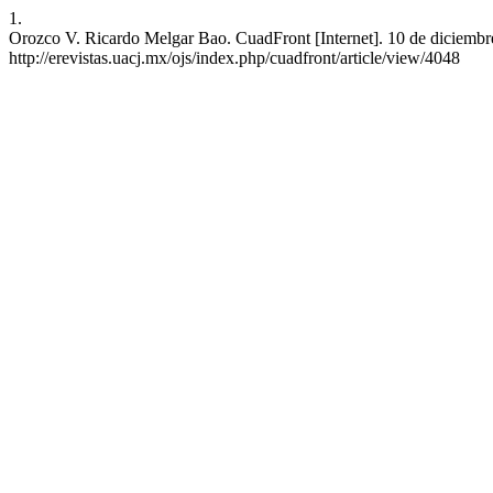
1.
Orozco V. Ricardo Melgar Bao. CuadFront [Internet]. 10 de diciembre
http://erevistas.uacj.mx/ojs/index.php/cuadfront/article/view/4048