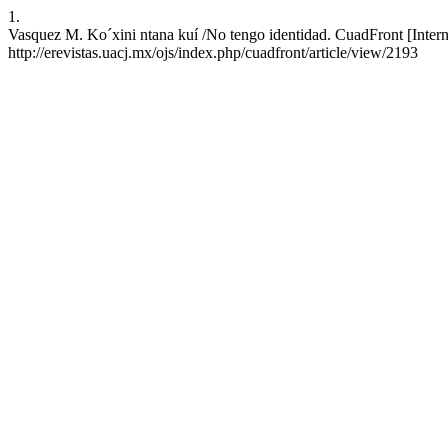
1.
Vasquez M. Ko´xini ntana kuí /No tengo identidad. CuadFront [Interne
http://erevistas.uacj.mx/ojs/index.php/cuadfront/article/view/2193