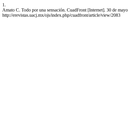
1.
Amato C. Todo por una sensación. CuadFront [Internet]. 30 de mayo d
http://erevistas.uacj.mx/ojs/index.php/cuadfront/article/view/2083