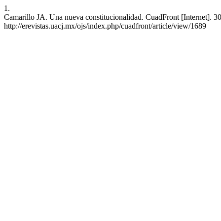
1.
Camarillo JA. Una nueva constitucionalidad. CuadFront [Internet]. 30
http://erevistas.uacj.mx/ojs/index.php/cuadfront/article/view/1689