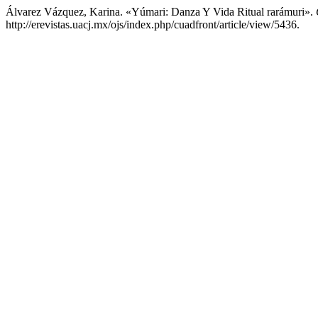
Álvarez Vázquez, Karina. «Yúmari: Danza Y Vida Ritual rarámuri».
http://erevistas.uacj.mx/ojs/index.php/cuadfront/article/view/5436.