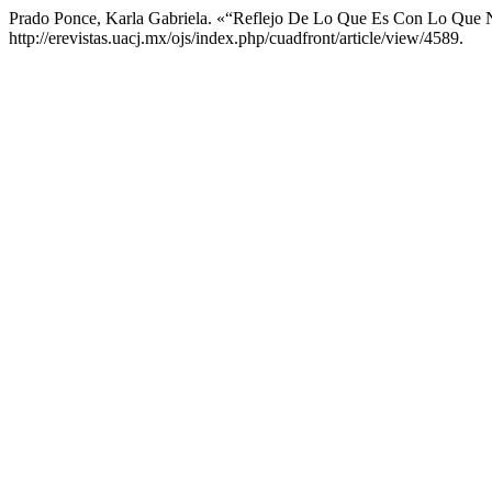
Prado Ponce, Karla Gabriela. «“Reflejo De Lo Que Es Con Lo Que N
http://erevistas.uacj.mx/ojs/index.php/cuadfront/article/view/4589.