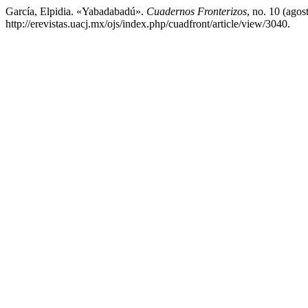
García, Elpidia. «Yabadabadú».
Cuadernos Fronterizos
, no. 10 (ago
http://erevistas.uacj.mx/ojs/index.php/cuadfront/article/view/3040.