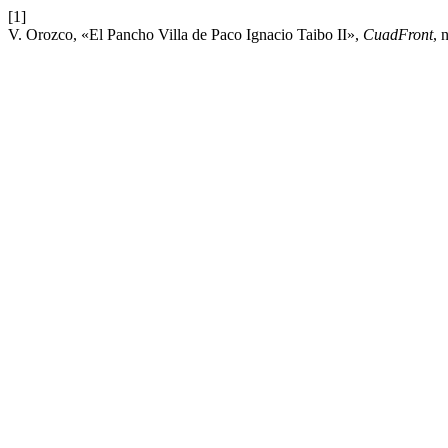
[1]
V. Orozco, «El Pancho Villa de Paco Ignacio Taibo II»,
CuadFront
, 