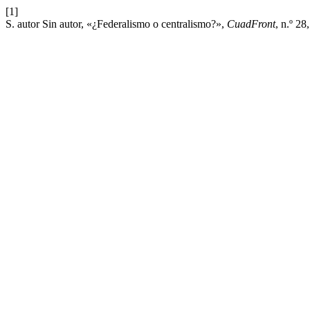
[1]
S. autor Sin autor, «¿Federalismo o centralismo?»,
CuadFront
, n.º 28