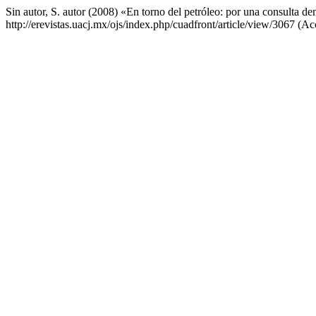
Sin autor, S. autor (2008) «En torno del petróleo: por una consulta d
http://erevistas.uacj.mx/ojs/index.php/cuadfront/article/view/3067 (A