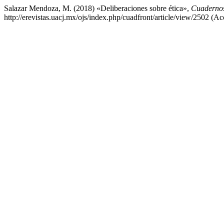
Salazar Mendoza, M. (2018) «Deliberaciones sobre ética»,
Cuadernos
http://erevistas.uacj.mx/ojs/index.php/cuadfront/article/view/2502 (A