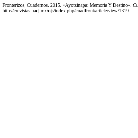
Fronterizos, Cuadernos. 2015. «Ayotzinapa: Memoria Y Destino».
Cu
http://erevistas.uacj.mx/ojs/index.php/cuadfront/article/view/1319.