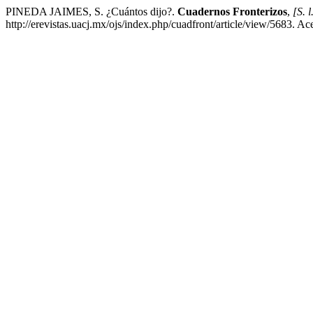
PINEDA JAIMES, S. ¿Cuántos dijo?.
Cuadernos Fronterizos
,
[S. l
http://erevistas.uacj.mx/ojs/index.php/cuadfront/article/view/5683. A