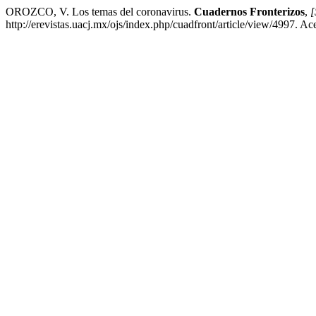
OROZCO, V. Los temas del coronavirus.
Cuadernos Fronterizos
,
[
http://erevistas.uacj.mx/ojs/index.php/cuadfront/article/view/4997. A