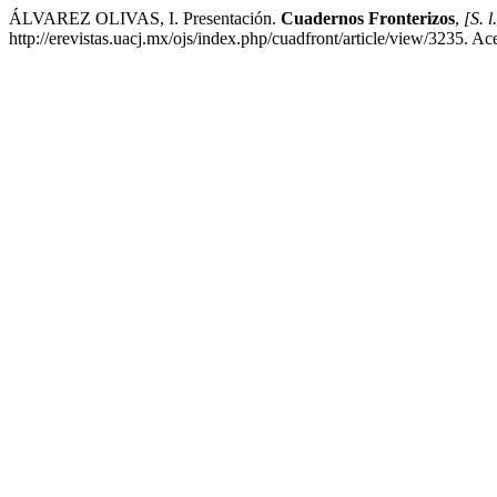
ÁLVAREZ OLIVAS, I. Presentación.
Cuadernos Fronterizos
,
[S. l
http://erevistas.uacj.mx/ojs/index.php/cuadfront/article/view/3235. A