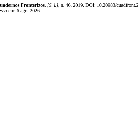
uadernos Fronterizos
,
[S. l.]
, n. 46, 2019. DOI: 10.20983/cuadfront.
cesso em: 6 ago. 2026.