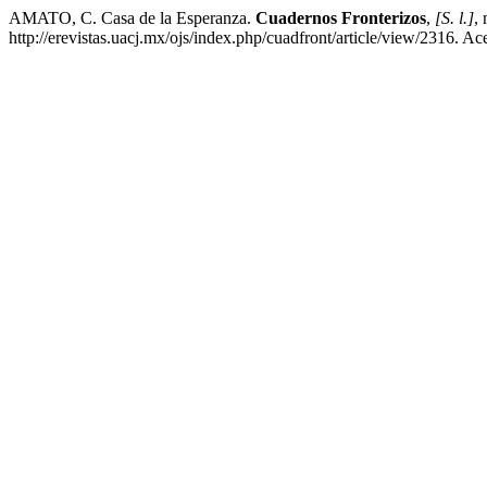
AMATO, C. Casa de la Esperanza.
Cuadernos Fronterizos
,
[S. l.]
,
http://erevistas.uacj.mx/ojs/index.php/cuadfront/article/view/2316. A