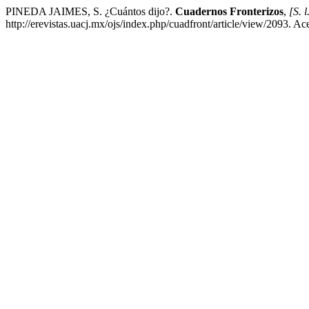
PINEDA JAIMES, S. ¿Cuántos dijo?.
Cuadernos Fronterizos
,
[S. l
http://erevistas.uacj.mx/ojs/index.php/cuadfront/article/view/2093. A