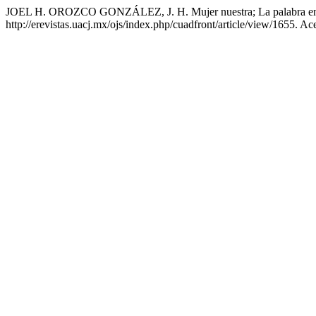
JOEL H. OROZCO GONZÁLEZ, J. H. Mujer nuestra; La palabra en 
http://erevistas.uacj.mx/ojs/index.php/cuadfront/article/view/1655. A