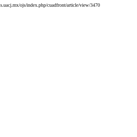
stas.uacj.mx/ojs/index.php/cuadfront/article/view/3470