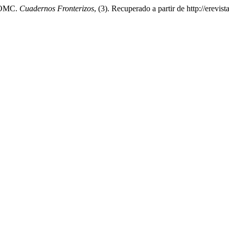
a OMC.
Cuadernos Fronterizos
, (3). Recuperado a partir de http://erevi