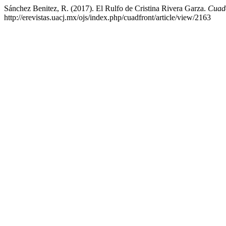
Sánchez Benitez, R. (2017). El Rulfo de Cristina Rivera Garza.
Cuade
http://erevistas.uacj.mx/ojs/index.php/cuadfront/article/view/2163