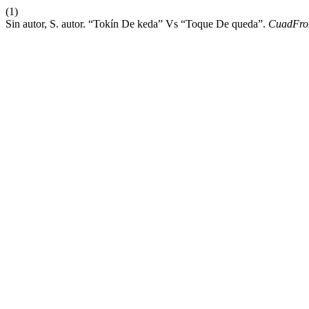
(1)
Sin autor, S. autor. “Tokín De keda” Vs “Toque De queda”.
CuadFro