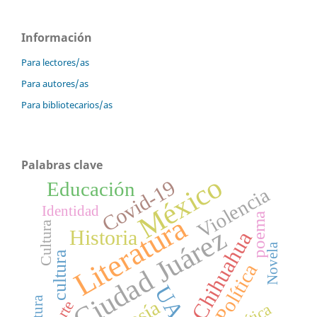
Información
Para lectores/as
Para autores/as
Para bibliotecarios/as
Palabras clave
México
Covid-19
Educación
Violencia
Identidad
poema
Literatura
Cultura
Ciudad Juárez
Historia
Chihuahua
Novela
cultura
Política
UACJ
Pintura
Arte