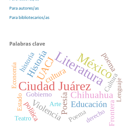
Para autores/as
Para bibliotecarios/as
Palabras clave
Historia
Literatura
México
historia
poema
UACJ
Economía
cultura
Cultura
Lenguaje
Ciudad Juárez
Chihuahua
Gobierno
Poesía
Estado
Violencia
Educación
Arte
política
Frontera
derecho
Poema
Teatro